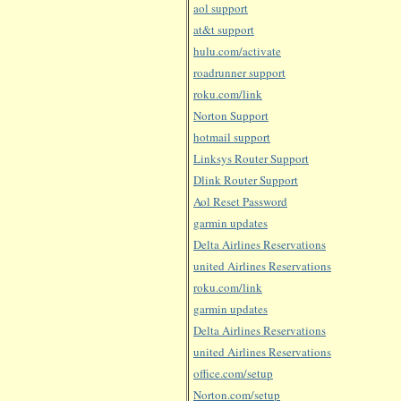
aol support
at&t support
hulu.com/activate
roadrunner support
roku.com/link
Norton Support
hotmail support
Linksys Router Support
Dlink Router Support
Aol Reset Password
garmin updates
Delta Airlines Reservations
united Airlines Reservations
roku.com/link
garmin updates
Delta Airlines Reservations
united Airlines Reservations
office.com/setup
Norton.com/setup