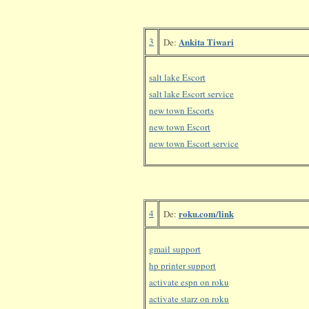
3
Ankita Tiwari
De:
salt lake Escort
salt lake Escort service
new town Escorts
new town Escort
new town Escort service
4
roku.com/link
De:
gmail support
hp printer support
activate espn on roku
activate starz on roku