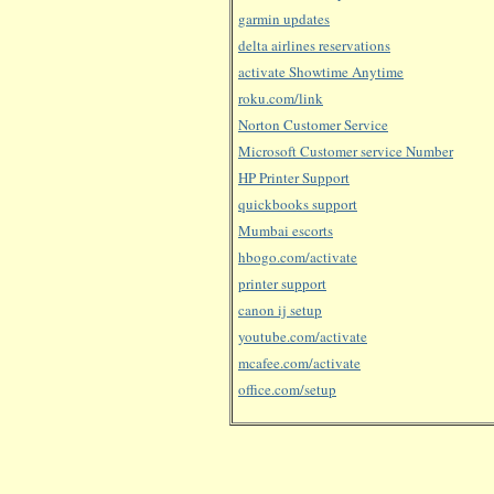
garmin updates
delta airlines reservations
activate Showtime Anytime
roku.com/link
Norton Customer Service
Microsoft Customer service Number
HP Printer Support
quickbooks support
Mumbai escorts
hbogo.com/activate
printer support
canon ij setup
youtube.com/activate
mcafee.com/activate
office.com/setup