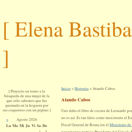
[ Elena Bastib
]
Inicio
>
Historias
> Atando Cabos
[ Proyecto en torno a la
búsqueda de una mujer de la
Atando Cabos
que sólo sabemos que fue
quemada en la hoguera por
sus coqueteos con un pepino ]
Uno daba el libro de cocina de Leonardo por 
no es así. Es tan falso como inexistente el 
<
Agosto 2026
Fiscal General de Roma (en el
Ministerio de 
Lu
Ma
Mi
Ju
Vi
Sa
Do
por ninguna parte) y Presidente del Circolo
1
2