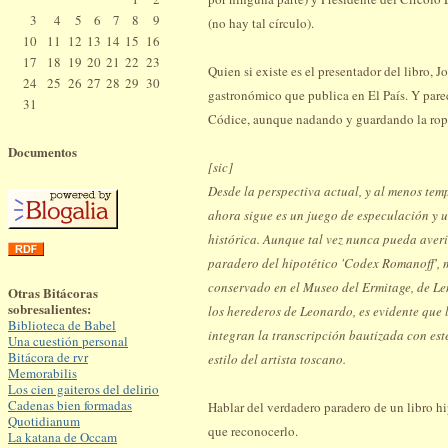
3
4
5
6
7
8
9
(no hay tal círculo).
10
11
12
13
14
15
16
17
18
19
20
21
22
23
Quien si existe es el presentador del libro, J
24
25
26
27
28
29
30
gastronómico que publica en El País. Y parec
31
Códice, aunque nadando y guardando la ropa
Documentos
[sic]
Desde la perspectiva actual, y al menos tem
ahora sigue es un juego de especulación y u
histórica. Aunque tal vez nunca pueda aver
paradero del hipotético 'Codex Romanoff',
conservado en el Museo del Ermitage, de Le
Otras Bitácoras
sobresalientes:
los herederos de Leonardo, es evidente que 
Biblioteca de Babel
integran la transcripción bautizada con es
Una cuestión personal
Bitácora de rvr
estilo del artista toscano.
Memorabilis
Los cien gaiteros del delirio
Cadenas bien formadas
Hablar del verdadero paradero de un libro hip
Quotidianum
que reconocerlo.
La katana de Occam