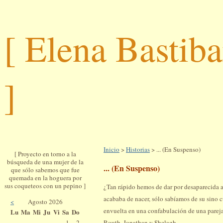
[ Elena Bastib
]
Inicio
>
Historias
> ... (En Suspenso)
[ Proyecto en torno a la
búsqueda de una mujer de la
... (En Suspenso)
que sólo sabemos que fue
quemada en la hoguera por
sus coqueteos con un pepino ]
¿Tan rápido hemos de dar por desaparecida 
acababa de nacer, sólo sabíamos de su sino c
<
Agosto 2026
envuelta en una confabulación de una pareja
Lu
Ma
Mi
Ju
Vi
Sa
Do
Routh, Jonathan y Shelagh.
1
2