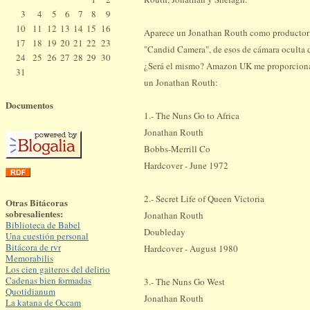
3
4
5
6
7
8
9
10
11
12
13
14
15
16
Aparece un Jonathan Routh como productor
17
18
19
20
21
22
23
"Candid Camera", de esos de cámara oculta 
24
25
26
27
28
29
30
¿Será el mismo? Amazon UK me proporciona c
31
un Jonathan Routh:
Documentos
1.- The Nuns Go to Africa
Jonathan Routh
Bobbs-Merrill Co
Hardcover - June 1972
2.- Secret Life of Queen Victoria
Otras Bitácoras
sobresalientes:
Jonathan Routh
Biblioteca de Babel
Doubleday
Una cuestión personal
Bitácora de rvr
Hardcover - August 1980
Memorabilis
Los cien gaiteros del delirio
Cadenas bien formadas
3.- The Nuns Go West
Quotidianum
Jonathan Routh
La katana de Occam